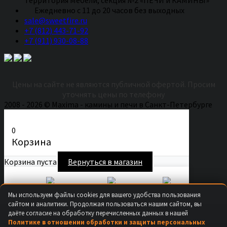
Eжедневно с 11 до 20 часов без выходных
sale@sweetfire.ru
+7 (812) 443-71-92
+7 (911) 930-08-88
Цены на сайте не являются публичной офертой. Просим
уточнять цены по телефону
2008 - 2026 © Maxima - камины и печи в Санкт-Петербурге
0
Корзина
Корзина пуста
Вернуться в магазин
Secure Checkout
Fast Shipping
Easy Returns
Мы используем файлы cookies для вашего удобства пользования
Продолжить покупки
сайтом и аналитики. Продолжая пользоваться нашим сайтом, вы
даёте согласие на обработку перечисленных данных в нашей
×
Политике в отношении обработки и защиты персональных