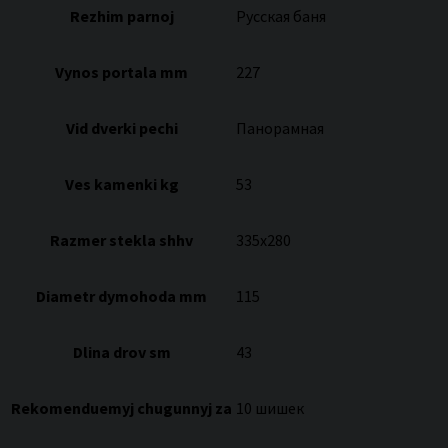
Rezhim parnoj
Русская баня
Vynos portala mm
227
Vid dverki pechi
Панорамная
Ves kamenki kg
53
Razmer stekla shhv
335х280
Diametr dymohoda mm
115
Dlina drov sm
43
Rekomenduemyj chugunnyj za
10 шишек