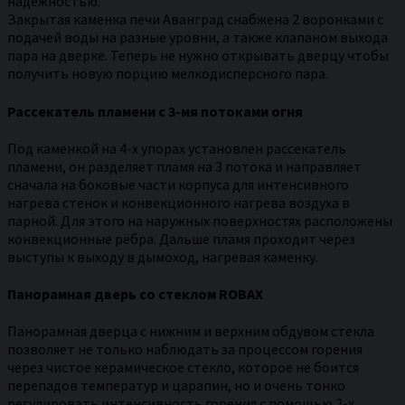
надежностью.
Закрытая каменка печи Аванград снабжена 2 воронками с
подачей воды на разные уровни, а также клапаном выхода
пара на дверке. Теперь не нужно открывать дверцу чтобы
получить новую порцию мелкодисперсного пара.
Рассекатель пламени с 3-мя потоками огня
Под каменкой на 4-х упорах установлен рассекатель
пламени, он разделяет пламя на 3 потока и направляет
сначала на боковые части корпуса для интенсивного
нагрева стенок и конвекционного нагрева воздуха в
парной. Для этого на наружных поверхностях расположены
конвекционные рёбра. Дальше пламя проходит через
выступы к выходу в дымоход, нагревая каменку.
Панорамная дверь со стеклом ROBAX
Панорамная дверца с нижним и верхним обдувом стекла
позволяет не только наблюдать за процессом горения
через чистое керамическое стекло, которое не боится
перепадов температур и царапин, но и очень тонко
регулировать интенсивность горения с помощью 2-х