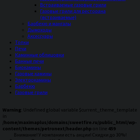
Встраиваемые газовые грили
Газовые грили для ресторана
(встраиваемые)
Барбекю и мангалы
Дымоходы
Аксессуары
Топки
Печи
Каминные облицовки
Банные печи
Биокамины
Газовые камины
Электрокамины
Барбекю
Газовые грили
Warning
: Undefined global variable $current_theme_template
in
/home/maximaplus/domains/sweetfire.ru/public_html/wp-
content/themes/petronext/header.php
on line
459
Внимание! У компании есть акции! Скидки до 30%!