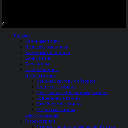
Московское шоссе д.7, ТЦ «Торговый Двор»
Территория Мебели, секция №2 «ПЕЧИ и КАМИНЫ»
Ежедневно с 11 до 20 часов без выходных
0
Каталог
Каминные топки
Печи для дома и дачи
Каминные облицовки
Банные печи
Биокамины
Газовые камины
Hi-tech камины
Камины с круговым обзором
Подвесные камины
Центральные (островные) камины
Современные камины
Дизайнерские камины
Открытые камины
Электрокамины
Газовые грили
Газовые грили из нержавеющей стали