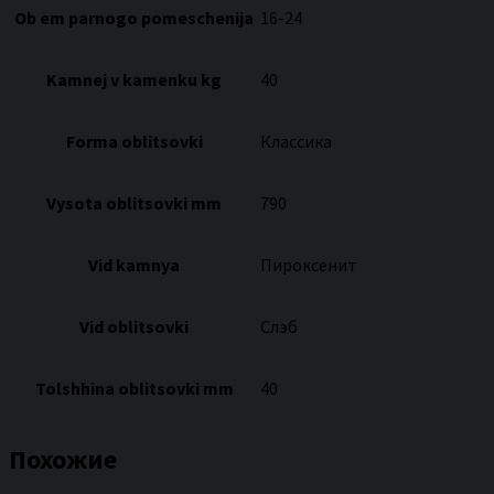
Ob em parnogo pomeschenija
16-24
Kamnej v kamenku kg
40
Forma oblitsovki
Классика
Vysota oblitsovki mm
790
Vid kamnya
Пироксенит
Vid oblitsovki
Слэб
Tolshhina oblitsovki mm
40
Похожие