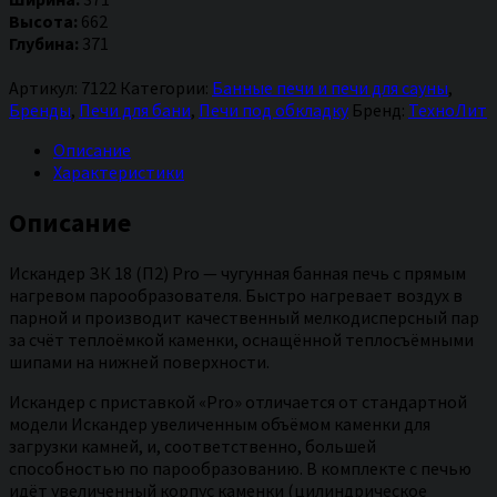
бани
Высота:
662
Искандер
Глубина:
371
ЗК
18
Артикул:
7122
Категории:
Банные печи и печи для сауны
,
(П2)
Бренды
,
Печи для бани
,
Печи под обкладку
Бренд:
ТехноЛит
Pro
Описание
Характеристики
Описание
Искандер ЗК 18 (П2) Pro — чугунная банная печь с прямым
нагревом парообразователя. Быстро нагревает воздух в
парной и производит качественный мелкодисперсный пар
за счёт теплоёмкой каменки, оснащённой теплосъёмными
шипами на нижней поверхности.
Искандер с приставкой «Pro» отличается от стандартной
модели Искандер увеличенным объёмом каменки для
загрузки камней, и, соответственно, большей
способностью по парообразованию. В комплекте с печью
идёт увеличенный корпус каменки (цилиндрическое