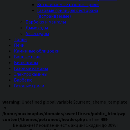
Встраиваемые газовые грили
Газовые грили для ресторана
(встраиваемые)
Барбекю и мангалы
Дымоходы
Аксессуары
Топки
Печи
Каминные облицовки
Банные печи
Биокамины
Газовые камины
Электрокамины
Барбекю
Газовые грили
Warning
: Undefined global variable $current_theme_template
in
/home/maximaplus/domains/sweetfire.ru/public_html/wp-
content/themes/petronext/header.php
on line
459
Внимание! У компании есть акции! Скидки до 30%!