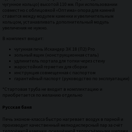
чугунное кольцо) высотой 110 мм. При использовании
совместно с облицовкой «Оптима» опора для камней
ставится между модулем каменки и увеличительным
кольцом, устанавливать дополнительный модуль
увеличения не нужно.
В комплект входит:
чугунная печь Искандер ЗК 18 (П2) Pro
зольный ящик (конструкционная сталь)
удлинитель портала для топки через стену
жаростойкий герметик для сборки
инструкция совмещенная с паспортом
гарантийный паспорт (руководство по эксплуатации)
*Стартовая труба не входит в комплектацию и
приобретается по желанию отдельно
Русская баня
Печь эконом-класса быстро нагревает воздух в парной и
производит качественный мелкодисперсный пар за счёт
теплоёмкой каменки, оснащённой теплосъёмными шипами