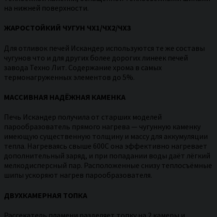
на нижней поверхности.
ЖАРОСТОЙКИЙ ЧУГУН ЧХ1/ЧХ2/ЧХ3
Для отливок печей Искандер используются те же составы
чугунов что и для других более дорогих линеек печей
завода Техно Лит. Содержание хрома в самых
термонагруженных элементов до 5%.
МАССИВНАЯ НАДЁЖНАЯ КАМЕНКА
Печь Искандер получила от старших моделей
парообразователь прямого нагрева — чугунную каменку
имеющую существенную толщину и массу для аккумуляции
тепла. Нагреваясь свыше 600С она эффективно нагревает
дополнительный заряд, и при попадании воды даёт лёгкий
мелкодисперсный пар. Расположенные снизу теплосъёмные
шипы ускоряют нагрев парообразователя.
ДВУХКАМЕРНАЯ ТОПКА
Рассекатель пламени разделяет топку на 2 камеры и