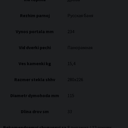
Rezhim parnoj
Русская баня
Vynos portala mm
234
Vid dverki pechi
Панорамная
Ves kamenki kg
15,4
Razmer stekla shhv
280х226
Diametr dymohoda mm
115
Dlina drov sm
33
Rekomenduemyj chugunnyj za
8 пирамид / 12 шишек