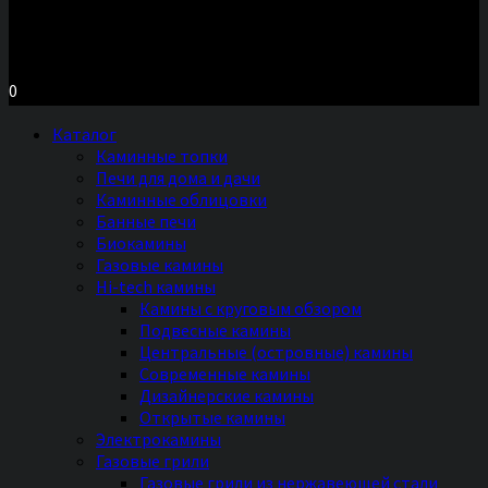
Московское шоссе д.7, ТЦ «Торговый Двор»
Территория Мебели, секция №2 «ПЕЧИ и КАМИНЫ»
Ежедневно с 11 до 20 часов без выходных
0
Каталог
Каминные топки
Печи для дома и дачи
Каминные облицовки
Банные печи
Биокамины
Газовые камины
Hi-tech камины
Камины с круговым обзором
Подвесные камины
Центральные (островные) камины
Современные камины
Дизайнерские камины
Открытые камины
Электрокамины
Газовые грили
Газовые грили из нержавеющей стали