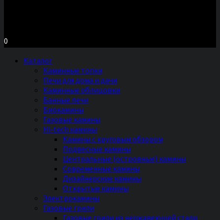
Московское шоссе д.7, ТЦ «Торговый Двор»
Территория Мебели, секция №2 «ПЕЧИ и КАМИНЫ»
Ежедневно с 11 до 20 часов без выходных
0
Каталог
Каминные топки
Печи для дома и дачи
Каминные облицовки
Банные печи
Биокамины
Газовые камины
Hi-tech камины
Камины с круговым обзором
Подвесные камины
Центральные (островные) камины
Современные камины
Дизайнерские камины
Открытые камины
Электрокамины
Газовые грили
Газовые грили из нержавеющей стали