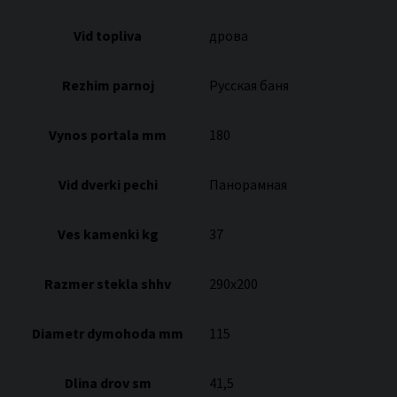
Vid topliva
дрова
Rezhim parnoj
Русская баня
Vynos portala mm
180
Vid dverki pechi
Панорамная
Ves kamenki kg
37
Razmer stekla shhv
290х200
Diametr dymohoda mm
115
Dlina drov sm
41,5