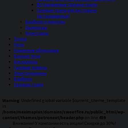
Встраиваемые газовые грили
Газовые грили для ресторана
(встраиваемые)
Барбекю и мангалы
Дымоходы
Аксессуары
Топки
Печи
Каминные облицовки
Банные печи
Биокамины
Газовые камины
Электрокамины
Барбекю
Газовые грили
Warning
: Undefined global variable $current_theme_template
in
/home/maximaplus/domains/sweetfire.ru/public_html/wp-
content/themes/petronext/header.php
on line
459
Внимание! У компании есть акции! Скидки до 30%!