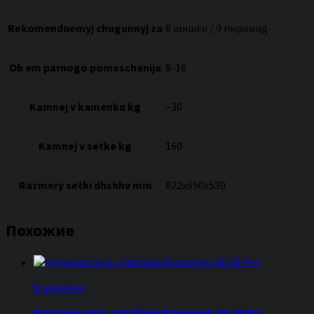
Rekomenduemyj chugunnyj za
8 шишек / 9 пирамид
Ob em parnogo pomeschenija
8-16
Kamnej v kamenku kg
~30
Kamnej v setke kg
160
Razmery setki dhshhv mm
822х650х530
Похожие
В наличии
Чугунная печь для бани Искандер ЗК 18 Pro