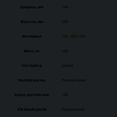
Ширина, мм
250
Высота, мм
200
Материал
ЧХ1, ЧХ2, ЧХ3
Масс, кг
133
Vid topliva
дрова
Rezhim parnoj
Русская баня
Vynos portala mm
148
Vid dverki pechi
Панорамная