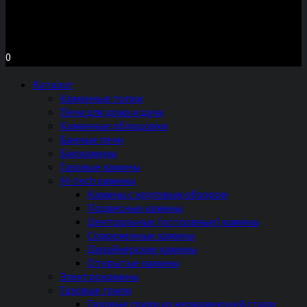
Московское шоссе д.7, ТЦ «Торговый Двор»
Территория Мебели, секция №2 «ПЕЧИ и КАМИНЫ»
Ежедневно с 11 до 20 часов без выходных
0
Каталог
Каминные топки
Печи для дома и дачи
Каминные облицовки
Банные печи
Биокамины
Газовые камины
Hi-tech камины
Камины с круговым обзором
Подвесные камины
Центральные (островные) камины
Современные камины
Дизайнерские камины
Открытые камины
Электрокамины
Газовые грили
Газовые грили из нержавеющей стали