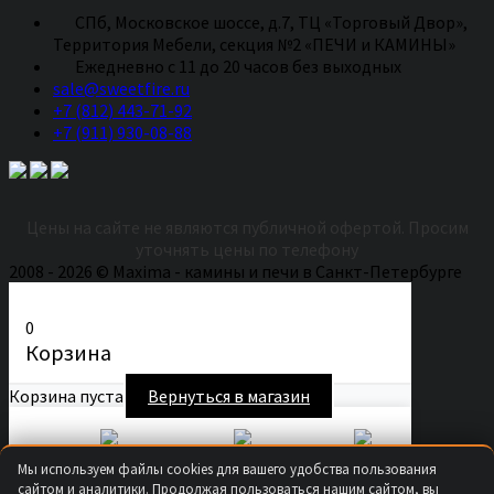
СПб, Московское шоссе, д.7, ТЦ «Торговый Двор»,
Территория Мебели, секция №2 «ПЕЧИ и КАМИНЫ»
Eжедневно с 11 до 20 часов без выходных
sale@sweetfire.ru
+7 (812) 443-71-92
+7 (911) 930-08-88
Цены на сайте не являются публичной офертой. Просим
уточнять цены по телефону
2008 - 2026 © Maxima - камины и печи в Санкт-Петербурге
0
Корзина
Корзина пуста
Вернуться в магазин
Secure Checkout
Fast Shipping
Easy Returns
Мы используем файлы cookies для вашего удобства пользования
Продолжить покупки
сайтом и аналитики. Продолжая пользоваться нашим сайтом, вы