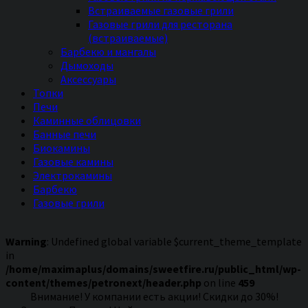
Встраиваемые газовые грили
Газовые грили для ресторана
(встраиваемые)
Барбекю и мангалы
Дымоходы
Аксессуары
Топки
Печи
Каминные облицовки
Банные печи
Биокамины
Газовые камины
Электрокамины
Барбекю
Газовые грили
Warning
: Undefined global variable $current_theme_template
in
/home/maximaplus/domains/sweetfire.ru/public_html/wp-
content/themes/petronext/header.php
on line
459
Внимание! У компании есть акции! Скидки до 30%!