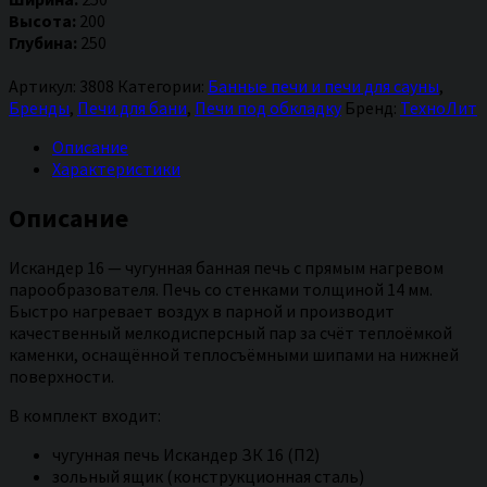
бани
Высота:
200
Искандер
Глубина:
250
ЗК
16
Артикул:
3808
Категории:
Банные печи и печи для сауны
,
(П2)
Бренды
,
Печи для бани
,
Печи под обкладку
Бренд:
ТехноЛит
Описание
Характеристики
Описание
Искандер 16 — чугунная банная печь с прямым нагревом
парообразователя. Печь со стенками толщиной 14 мм.
Быстро нагревает воздух в парной и производит
качественный мелкодисперсный пар за счёт теплоёмкой
каменки, оснащённой теплосъёмными шипами на нижней
поверхности.
В комплект входит:
чугунная печь Искандер ЗК 16 (П2)
зольный ящик (конструкционная сталь)