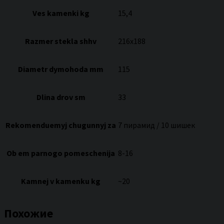
Ves kamenki kg
15,4
Razmer stekla shhv
216х188
Diametr dymohoda mm
115
Dlina drov sm
33
Rekomenduemyj chugunnyj za
7 пирамид / 10 шишек
Ob em parnogo pomeschenija
8-16
Kamnej v kamenku kg
~20
Похожие