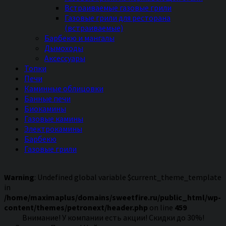
Встраиваемые газовые грили
Газовые грили для ресторана
(встраиваемые)
Барбекю и мангалы
Дымоходы
Аксессуары
Топки
Печи
Каминные облицовки
Банные печи
Биокамины
Газовые камины
Электрокамины
Барбекю
Газовые грили
Warning
: Undefined global variable $current_theme_template
in
/home/maximaplus/domains/sweetfire.ru/public_html/wp-
content/themes/petronext/header.php
on line
459
Внимание! У компании есть акции! Скидки до 30%!