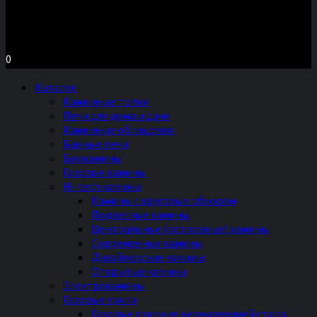
Московское шоссе д.7, ТЦ «Торговый Двор»
Территория Мебели, секция №2 «ПЕЧИ и КАМИНЫ»
Ежедневно с 11 до 20 часов без выходных
0
Каталог
Каминные топки
Печи для дома и дачи
Каминные облицовки
Банные печи
Биокамины
Газовые камины
Hi-tech камины
Камины с круговым обзором
Подвесные камины
Центральные (островные) камины
Современные камины
Дизайнерские камины
Открытые камины
Электрокамины
Газовые грили
Газовые грили из нержавеющей стали