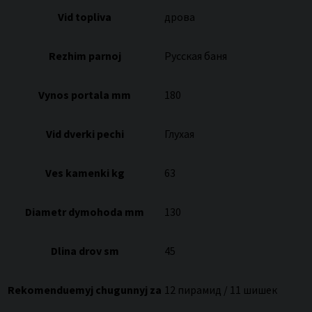
Vid topliva
дрова
Rezhim parnoj
Русская баня
Vynos portala mm
180
Vid dverki pechi
Глухая
Ves kamenki kg
63
Diametr dymohoda mm
130
Dlina drov sm
45
Rekomenduemyj chugunnyj za
12 пирамид / 11 шишек