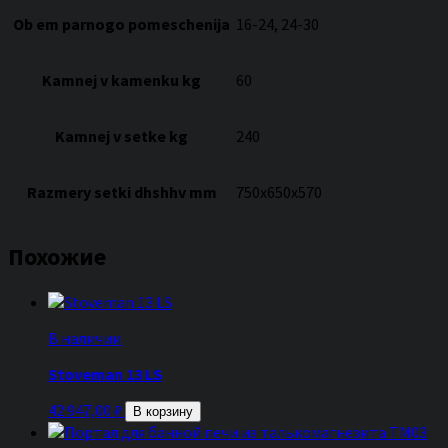
Ob em parnogo pomeschenija
16-24, 24-30
Kamnej v kamenku kg
60
Kamnej v setke kg
240
Razmery setki dhshhv mm
750х650х570
Похожие
В наличии
Stoveman 13 LS
42 947,00
₽
В корзину