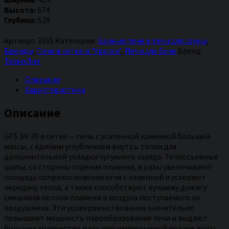
бани
Высота:
674
GFS
Глубина:
529
ЗК
30
Артикул:
3165
Категории:
Банные печи и печи для сауны
,
в
Бренды
,
Печи в сетке и "Ураган"
,
Печи для бани
Бренд:
сетке
ТехноЛит
Описание
Характеристики
Описание
GFS ЗК 30 в сетке — печь с усиленной каменкой большей
массы, с единым углублением внутрь топки для
дополнительной укладки чугунного заряда. Теплосъемные
шипы, со стороны горения пламени, в разы увеличивают
площадь соприкосновения огня с каменкой и ускоряют
передачу тепла, а также способствуют лучшему дожигу
смешивая потоки пламени и воздуха поступаемого из
воздушника. Эти усовершенствования значительно
повышают мощность парообразования печи и выдают
большее количество пара при непрерывной подаче воды.