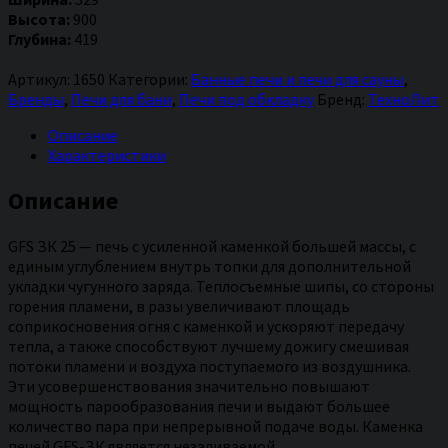
GFS
Высота:
900
ЗК
Глубина:
419
25
Артикул:
1650
Категории:
Банные печи и печи для сауны
,
Бренды
,
Печи для бани
,
Печи под обкладку
Бренд:
ТехноЛит
Описание
Характеристики
Описание
GFS ЗК 25 — печь с усиленной каменкой большей массы, с
единым углублением внутрь топки для дополнительной
укладки чугунного заряда. Теплосъемные шипы, со стороны
горения пламени, в разы увеличивают площадь
соприкосновения огня с каменкой и ускоряют передачу
тепла, а также способствуют лучшему дожигу смешивая
потоки пламени и воздуха поступаемого из воздушника.
Эти усовершенствования значительно повышают
мощность парообразования печи и выдают большее
количество пара при непрерывной подаче воды. Каменка
печей GFS-ЗК является незаливаемой.