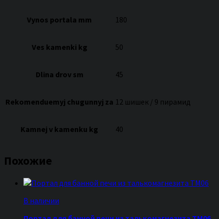
Vynos portala mm
180
Ves kamenki kg
50
Dlina drov sm
45
Rekomenduemyj chugunnyj za
12 шишек / 9 пирамид
Kamnej v kamenku kg
40
Похожие
В наличии
Портал для банной печи из талькомагнезита ТМ06