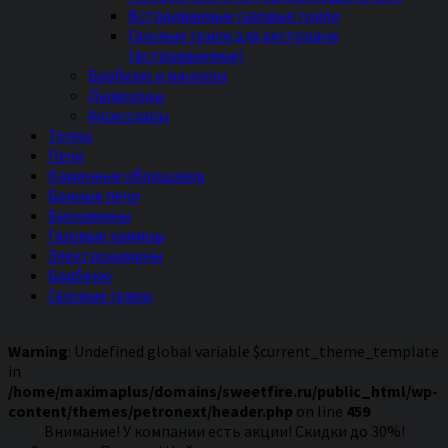
Встраиваемые газовые грили
Газовые грили для ресторана
(встраиваемые)
Барбекю и мангалы
Дымоходы
Аксессуары
Топки
Печи
Каминные облицовки
Банные печи
Биокамины
Газовые камины
Электрокамины
Барбекю
Газовые грили
Warning
: Undefined global variable $current_theme_template
in
/home/maximaplus/domains/sweetfire.ru/public_html/wp-
content/themes/petronext/header.php
on line
459
Внимание! У компании есть акции! Скидки до 30%!