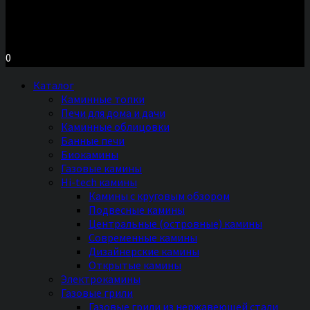
Московское шоссе д.7, ТЦ «Торговый Двор»
Территория Мебели, секция №2 «ПЕЧИ и КАМИНЫ»
Ежедневно с 11 до 20 часов без выходных
0
Каталог
Каминные топки
Печи для дома и дачи
Каминные облицовки
Банные печи
Биокамины
Газовые камины
Hi-tech камины
Камины с круговым обзором
Подвесные камины
Центральные (островные) камины
Современные камины
Дизайнерские камины
Открытые камины
Электрокамины
Газовые грили
Газовые грили из нержавеющей стали