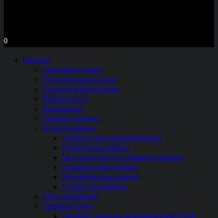
Московское шоссе д.7, ТЦ «Торговый Двор»
Территория Мебели, секция №2 «ПЕЧИ и КАМИНЫ»
Ежедневно с 11 до 20 часов без выходных
0
Каталог
Каминные топки
Печи для дома и дачи
Каминные облицовки
Банные печи
Биокамины
Газовые камины
Hi-tech камины
Камины с круговым обзором
Подвесные камины
Центральные (островные) камины
Современные камины
Дизайнерские камины
Открытые камины
Электрокамины
Газовые грили
Газовые грили из нержавеющей стали