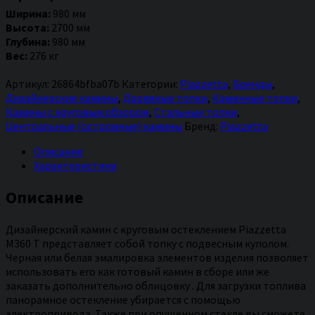
Piazzetta
Ширина:
980 мм
M360
Высота:
2700 мм
T
Глубина:
980 мм
Вес:
276 кг
Артикул:
26864bfba07b
Категории:
Piazzetta
,
Бренды
,
Дизайнерские камины
,
Дровяные топки
,
Каминные топки
,
Камины с круговым обзором
,
Стальные топки
,
Центральные (островные) камины
Бренд:
Piazzetta
Описание
Характеристики
Описание
Дизайнерский камин с круговым остеклением Piazzetta
M360 T представляет собой топку с подвесным куполом.
Черная или белая эмалировка элементов изделия позволяет
использовать его как готовый камин в сборе или же
заказать дополнительно облицовку . Для загрузки топлива
панорамное остекление убирается с помощью
электропривода. Также при опущенном стекле вы сможете