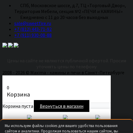
СПб, Московское шоссе, д.7, ТЦ «Торговый Двор»,
Территория Мебели, секция №2 «ПЕЧИ и КАМИНЫ»
Eжедневно с 11 до 20 часов без выходных
sale@sweetfire.ru
+7 (812) 443-71-92
+7 (911) 930-08-88
Цены на сайте не являются публичной офертой. Просим
уточнять цены по телефону
2008 - 2026 © Maxima - камины и печи в Санкт-Петербурге
0
Корзина
Корзина пуста
Вернуться в магазин
Secure Checkout
Fast Shipping
Easy Returns
Мы используем файлы cookies для вашего удобства пользования
Продолжить покупки
сайтом и аналитики. Продолжая пользоваться нашим сайтом, вы