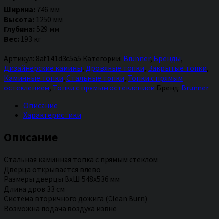
топка
Ширина:
746 мм
Kompakt-
Высота:
1250 мм
Kamin
Глубина:
529 мм
KK
Вес:
193 кг
57/55f
Артикул:
8af141d3c5a5
Категории:
Brunner
,
Бренды
,
Дизайнерские камины
,
Дровяные топки
,
Закрытые топки
,
Каминные топки
,
Стальные топки
,
Топки с прямым
остеклением
,
Топки с прямым остеклением
Бренд:
Brunner
Описание
Характеристики
Описание
Стальная каминная топка с прямым стеклом
Дверца открывается влево
Размеры дверцы ВхШ 548х536 мм
Длина дров 33 см
Система вторичного дожига (Clean Burn)
Возможна подача воздуха извне