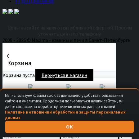
+7 (911) 930-08-88
Цены на сайте не являются публичной офертой. Просим
уточнять цены по телефону
2008 - 2026 © Maxima - камины и печи в Санкт-Петербурге
0
Корзина
Корзина пуста
Вернуться в магазин
Secure Checkout
Fast Shipping
Easy Returns
Мы используем файлы cookies для вашего удобства пользования
Продолжить покупки
сайтом и аналитики. Продолжая пользоваться нашим сайтом, вы
даёте согласие на обработку перечисленных данных в нашей
×
Политике в отношении обработки и защиты персональных
данных
Купить в 1 клик
OK