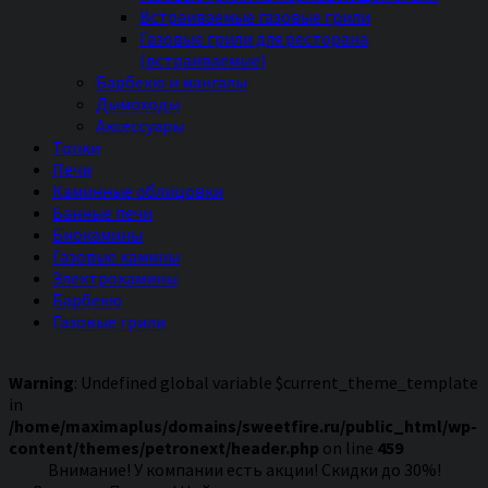
Встраиваемые газовые грили
Газовые грили для ресторана
(встраиваемые)
Барбекю и мангалы
Дымоходы
Аксессуары
Топки
Печи
Каминные облицовки
Банные печи
Биокамины
Газовые камины
Электрокамины
Барбекю
Газовые грили
Warning
: Undefined global variable $current_theme_template
in
/home/maximaplus/domains/sweetfire.ru/public_html/wp-
content/themes/petronext/header.php
on line
459
Внимание! У компании есть акции! Скидки до 30%!