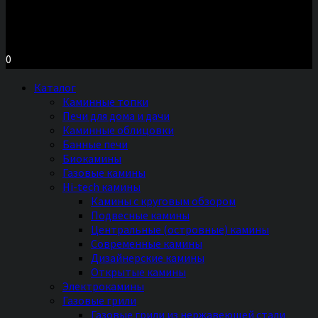
Московское шоссе д.7, ТЦ «Торговый Двор»
Территория Мебели, секция №2 «ПЕЧИ и КАМИНЫ»
Ежедневно с 11 до 20 часов без выходных
0
Каталог
Каминные топки
Печи для дома и дачи
Каминные облицовки
Банные печи
Биокамины
Газовые камины
Hi-tech камины
Камины с круговым обзором
Подвесные камины
Центральные (островные) камины
Современные камины
Дизайнерские камины
Открытые камины
Электрокамины
Газовые грили
Газовые грили из нержавеющей стали