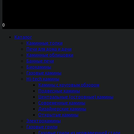
Московское шоссе д.7, ТЦ «Торговый Двор»
Территория Мебели, секция №2 «ПЕЧИ и КАМИНЫ»
Ежедневно с 11 до 20 часов без выходных
0
Каталог
Каминные топки
Печи для дома и дачи
Каминные облицовки
Банные печи
Биокамины
Газовые камины
Hi-tech камины
Камины с круговым обзором
Подвесные камины
Центральные (островные) камины
Современные камины
Дизайнерские камины
Открытые камины
Электрокамины
Газовые грили
Газовые грили из нержавеющей стали