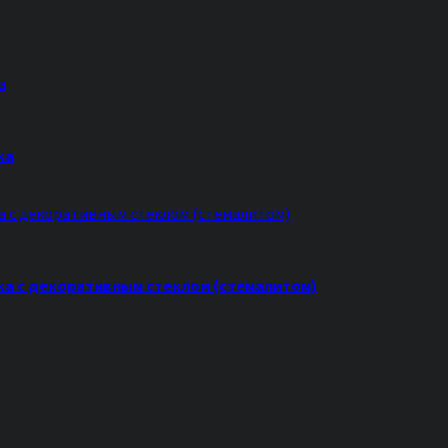
ка
ска с декоративным стеклом (стемалитом)