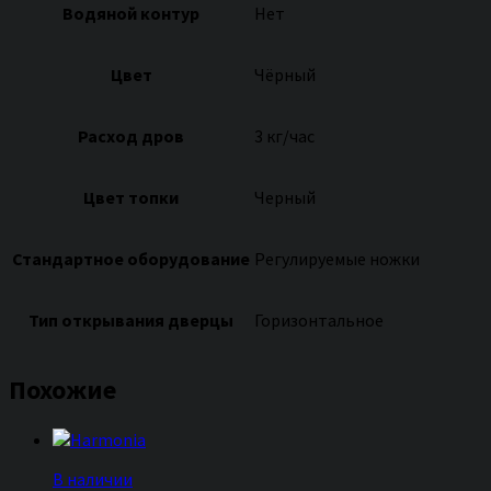
Водяной контур
Нет
Цвет
Чёрный
Расход дров
3 кг/час
Цвет топки
Черный
Стандартное оборудование
Регулируемые ножки
Тип открывания дверцы
Горизонтальное
Похожие
В наличии