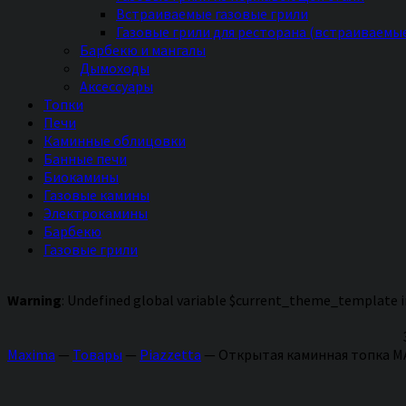
Встраиваемые газовые грили
Газовые грили для ресторана (встраиваемы
Барбекю и мангалы
Дымоходы
Аксессуары
Топки
Печи
Каминные облицовки
Банные печи
Биокамины
Газовые камины
Электрокамины
Барбекю
Газовые грили
Warning
: Undefined global variable $current_theme_template 
Maxima
—
Товары
—
Piazzetta
—
Открытая каминная топка MA