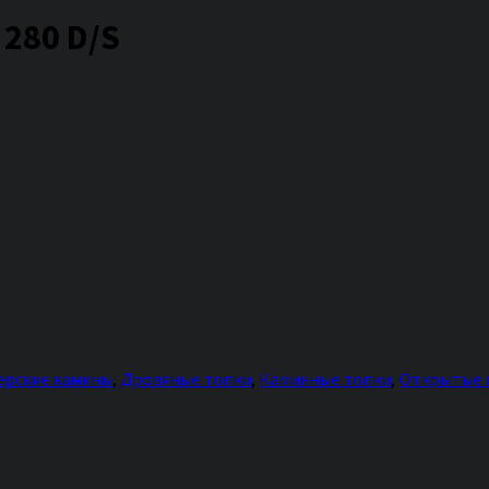
280 D/S
ерские камины
,
Дровяные топки
,
Каминные топки
,
Открытые 