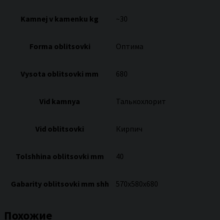
Kamnej v kamenku kg
~30
Forma oblitsovki
Оптима
Vysota oblitsovki mm
680
Vid kamnya
Талькохлорит
Vid oblitsovki
Кирпич
Tolshhina oblitsovki mm
40
Gabarity oblitsovki mm shh
570х580х680
Похожие