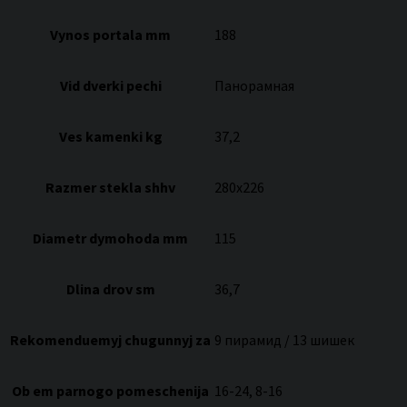
Vynos portala mm
188
Vid dverki pechi
Панорамная
Ves kamenki kg
37,2
Razmer stekla shhv
280х226
Diametr dymohoda mm
115
Dlina drov sm
36,7
Rekomenduemyj chugunnyj za
9 пирамид / 13 шишек
Ob em parnogo pomeschenija
16-24, 8-16