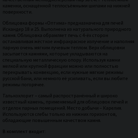
каменки, оснащённой теплосъёмными шипами на нижней
поверхности.
Облицовка формы «Оптима» предназначена для печей
Искандер 18 и 25. Выполнена из натурального природного
камня. Облицовка обрамляет печь с 4-ёх сторон
останавливая жёсткое инфракрасное излучение и наполняя
парную очень мягким лучевым теплом. Верх облицовки
засыпается камнями, которые укладываются на
специальную металлическую опору. Используя камни
мелкой или крупной фракции можно или полностью
перекрывать конвекцию, если нужные мягкие режимы
русской бани, или немного её усиливать, если вы любите
режимы погорячее.
Талькохлорит – самый распространённый и широко
известный камень, применяемый для облицовок печей и
отделок парных помещений. Место добычи – Карелия.
Используются слебы только из нижних горизонтов,
обладающие повышенным качеством камня.
В комплект входит: