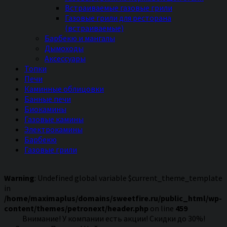
Встраиваемые газовые грили
Газовые грили для ресторана
(встраиваемые)
Барбекю и мангалы
Дымоходы
Аксессуары
Топки
Печи
Каминные облицовки
Банные печи
Биокамины
Газовые камины
Электрокамины
Барбекю
Газовые грили
Warning
: Undefined global variable $current_theme_template
in
/home/maximaplus/domains/sweetfire.ru/public_html/wp-
content/themes/petronext/header.php
on line
459
Внимание! У компании есть акции! Скидки до 30%!