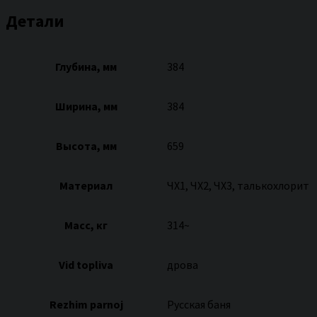
Детали
Глубина, мм
384
Ширина, мм
384
Высота, мм
659
Материал
ЧХ1, ЧХ2, ЧХ3, талькохлорит
Масс, кг
314~
Vid topliva
дрова
Rezhim parnoj
Русская баня