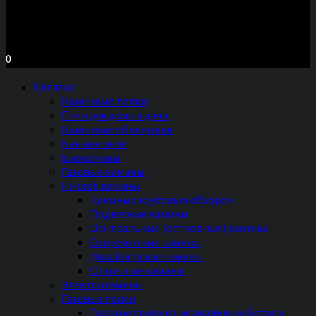
Московское шоссе д.7, ТЦ «Торговый Двор»
Территория Мебели, секция №2 «ПЕЧИ и КАМИНЫ»
Ежедневно с 11 до 20 часов без выходных
0
Каталог
Каминные топки
Печи для дома и дачи
Каминные облицовки
Банные печи
Биокамины
Газовые камины
Hi-tech камины
Камины с круговым обзором
Подвесные камины
Центральные (островные) камины
Современные камины
Дизайнерские камины
Открытые камины
Электрокамины
Газовые грили
Газовые грили из нержавеющей стали