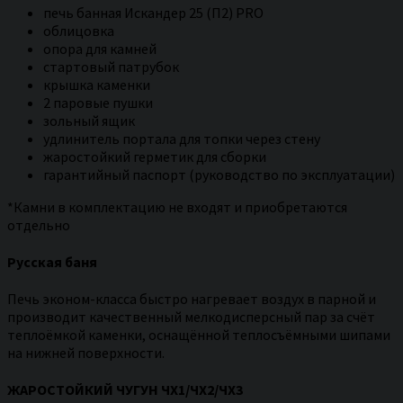
печь банная Искандер 25 (П2) PRO
облицовка
опора для камней
стартовый патрубок
крышка каменки
2 паровые пушки
зольный ящик
удлинитель портала для топки через стену
жаростойкий герметик для сборки
гарантийный паспорт (руководство по эксплуатации)
*Камни в комплектацию не входят и приобретаются
отдельно
Русская баня
Печь эконом-класса быстро нагревает воздух в парной и
производит качественный мелкодисперсный пар за счёт
теплоёмкой каменки, оснащённой теплосъёмными шипами
на нижней поверхности.
ЖАРОСТОЙКИЙ ЧУГУН ЧХ1/ЧХ2/ЧХ3