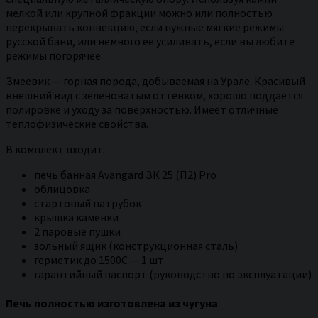
мелкой или крупной фракции можно или полностью
перекрывать конвекцию, если нужные мягкие режимы
русской бани, или немного её усиливать, если вы любите
режимы погорячее.
Змеевик — горная порода, добываемая на Урале. Красивый
внешний вид с зеленоватым оттенком, хорошо поддаётся
полировке и уходу за поверхностью. Имеет отличные
теплофизические свойства.
В комплект входит:
печь банная Avangard ЗК 25 (П2) Pro
облицовка
стартовый патрубок
крышка каменки
2 паровые пушки
зольный ящик (конструкционная сталь)
герметик до 1500С — 1 шт.
гарантийный паспорт (руководство по эксплуатации)
Печь полностью изготовлена из чугуна