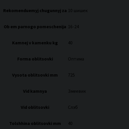
Rekomenduemyj chugunnyj za
10 шишек
Ob em parnogo pomeschenija
16-24
Kamnej v kamenku kg
40
Forma oblitsovki
Оптима
Vysota oblitsovki mm
725
Vid kamnya
Змеевик
Vid oblitsovki
Слэб
Tolshhina oblitsovki mm
40