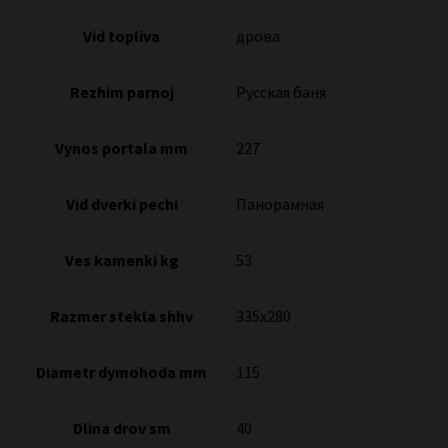
Vid topliva
дрова
Rezhim parnoj
Русская баня
Vynos portala mm
227
Vid dverki pechi
Панорамная
Ves kamenki kg
53
Razmer stekla shhv
335х280
Diametr dymohoda mm
115
Dlina drov sm
40