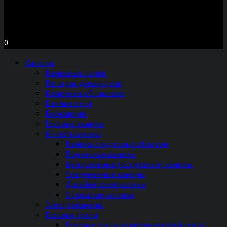
Московское шоссе д.7, ТЦ «Торговый Двор»
Территория Мебели, секция №2 «ПЕЧИ и КАМИНЫ»
Ежедневно с 11 до 20 часов без выходных
0
Каталог
Каминные топки
Печи для дома и дачи
Каминные облицовки
Банные печи
Биокамины
Газовые камины
Hi-tech камины
Камины с круговым обзором
Подвесные камины
Центральные (островные) камины
Современные камины
Дизайнерские камины
Открытые камины
Электрокамины
Газовые грили
Газовые грили из нержавеющей стали