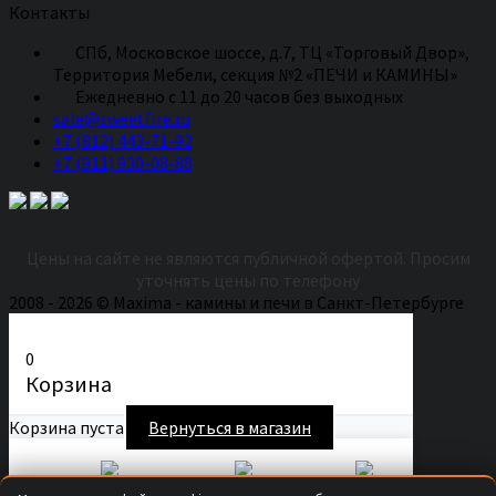
Контакты
СПб, Московское шоссе, д.7, ТЦ «Торговый Двор»,
Территория Мебели, секция №2 «ПЕЧИ и КАМИНЫ»
Eжедневно с 11 до 20 часов без выходных
sale@sweetfire.ru
+7 (812) 443-71-92
+7 (911) 930-08-88
Цены на сайте не являются публичной офертой. Просим
уточнять цены по телефону
2008 - 2026 © Maxima - камины и печи в Санкт-Петербурге
0
Корзина
Корзина пуста
Вернуться в магазин
Secure Checkout
Fast Shipping
Easy Returns