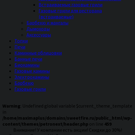
Встраиваемые газовые грили
Газовые грили для ресторана
(встраиваемые)
Барбекю и мангалы
Дымоходы
Аксессуары
Топки
Печи
Каминные облицовки
Банные печи
Биокамины
Газовые камины
Электрокамины
Барбекю
Газовые грили
Warning
: Undefined global variable $current_theme_template
in
/home/maximaplus/domains/sweetfire.ru/public_html/wp-
content/themes/petronext/header.php
on line
459
Внимание! У компании есть акции! Скидки до 30%!