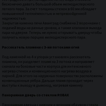
бесконечно давать большой объем мелкодисперсного
легкого пара. За счет толщины стенок в 60 мм обладает
повышенной теплоёмкостью и непревзойденной
надежностью.
Закрытая каменка печи Аванград снабжена 2 воронками с
подачей воды на разные уровни, а также клапаном выхода
пара на дверке. Теперь не нужно открывать дверцу чтобы
получить новую порцию мелкодисперсного пара.
Рассекатель пламени с 3-мя потоками огня
Под каменкой на 4-х упорах установлен рассекатель
пламени, он разделяет пламя на 3 потока и направляет
сначала на боковые части корпуса для интенсивного
нагрева стенок и конвекционного нагрева воздуха в
парной. Для этого на наружных поверхностях расположены
конвекционные рёбра. Дальше пламя проходит через
выступы к выходу в дымоход, нагревая каменку.
Панорамная дверь со стеклом ROBAX
Панорамная дверца с нижним и верхним обдувом стекла