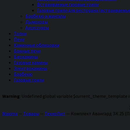
Встраиваемые газовые грили
Газовые грили для ресторана (встраиваемы
Барбекю и мангалы
Дымоходы
Аксессуары
Топки
Печи
Каминные облицовки
Банные печи
Биокамины
Газовые камины
Электрокамины
Барбекю
Газовые грили
Warning
: Undefined global variable $current_theme_template 
Maxima
—
Товары
—
ТехноЛит
—
Комплект Авангард ЗК 25 (П