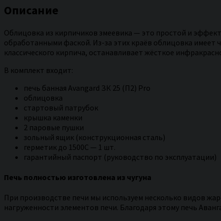
Описание
Облицовка из кирпичиков змеевика — это простой и эффекти
обработанными фаской. Из-за этих краёв облицовка имеет ч
классического кирпича, останавливает жёсткое инфракрасно
В комплект входит:
печь банная Avangard ЗК 25 (П2) Pro
облицовка
стартовый патрубок
крышка каменки
2 паровые пушки
зольный ящик (конструкционная сталь)
герметик до 1500С — 1 шт.
гарантийный паспорт (руководство по эксплуатации)
Печь полностью изготовлена из чугуна
При производстве печи мы используем несколько видов жаро
нагруженности элементов печи. Благодаря этому печь Аван