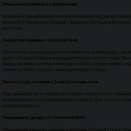
Уникальная каменка с воронками
Основным парообразователем в печи Авангард является каме
верхней стороны они образуют воронки. Попадая в воронки –
растопки.
Закрытая каменка = русская баня
Полностью чугунная закрытая каменка печи Авангард — явля
давать большой объем мелкодисперсного легкого пара. За 
Закрытая каменка печи Аванград снабжена 2 воронками с по
получить новую порцию мелкодисперсного пара.
Рассекатель пламени с 3-мя потоками огня
Под каменкой на 4-х упорах установлен рассекатель пламени,
конвекционного нагрева воздуха в парной. Для этого на на
нагревая каменку.
Панорамная дверь со стеклом ROBAX
Панорамная дверца с нижним и верхним обдувом стекла позв