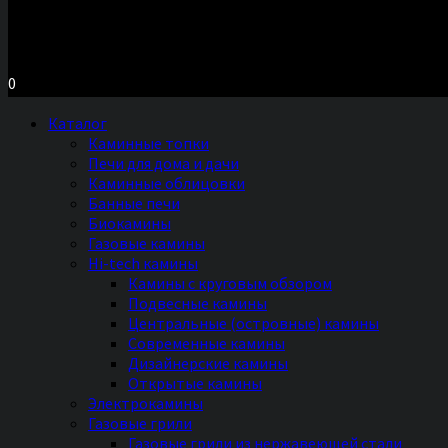
Московское шоссе д.7, ТЦ «Торговый Двор»
Территория Мебели, секция №2 «ПЕЧИ и КАМИНЫ»
Ежедневно с 11 до 20 часов без выходных
0
Каталог
Каминные топки
Печи для дома и дачи
Каминные облицовки
Банные печи
Биокамины
Газовые камины
Hi-tech камины
Камины с круговым обзором
Подвесные камины
Центральные (островные) камины
Современные камины
Дизайнерские камины
Открытые камины
Электрокамины
Газовые грили
Газовые грили из нержавеющей стали