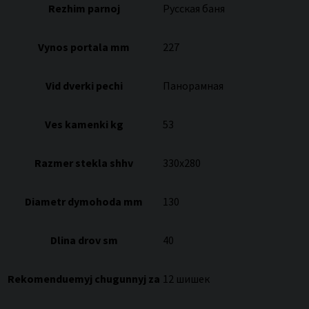
Rezhim parnoj
Русская баня
Vynos portala mm
227
Vid dverki pechi
Панорамная
Ves kamenki kg
53
Razmer stekla shhv
330х280
Diametr dymohoda mm
130
Dlina drov sm
40
Rekomenduemyj chugunnyj za
12 шишек