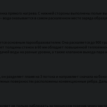
нка прямого нагрева. С нижней стороны выполнены полые выс
 вода оказывается в самом раскаленном месте заряда образуя
ется основным парообразователем. Она раскаляется до 900 гр
счет толщины стенок в 60 мм обладает повышенной теплоёмк
дачей воды на разные уровни, а также клапаном выхода пара 
 он разделяет пламя на 3 потока и направляет сначала на бок
ружных поверхностях расположены конвекционные рёбра. Даль
оляет не только наблюдать за процессом горения через чисто