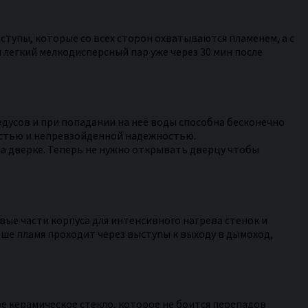
тупы, которые со всех сторон охватываются пламенем, а с
 легкий мелкодисперсный пар уже через 30 мин после
адусов и при попадании на неё воды способна бесконечно
остью и непревзойденной надежностью.
на дверке. Теперь не нужно открывать дверцу чтобы
овые части корпуса для интенсивного нагрева стенок и
ше пламя проходит через выступы к выходу в дымоход,
е керамическое стекло, которое не боится перепадов