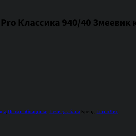
 Pro Классика 940/40 Змеевик
нды
,
Печи в облицовке
,
Печи для бани
Бренд:
ТехноЛит