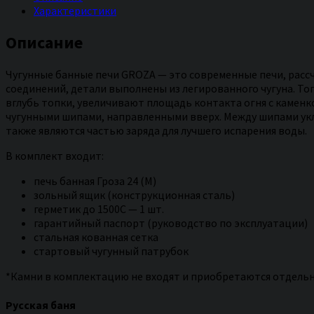
Характеристики
Описание
Чугунные банные печи GROZA — это современные печи, расс
соединений, детали выполнены из легированного чугуна. То
вглубь топки, увеличивают площадь контакта огня с камен
чугунными шипами, направленными вверх. Между шипами укл
также являются частью заряда для лучшего испарения воды.
В комплект входит:
печь банная Гроза 24 (М)
зольный ящик (конструкционная сталь)
герметик до 1500С — 1 шт.
гарантийный паспорт (руководство по эксплуатации)
стальная кованная сетка
стартовый чугунный патрубок
*Камни в комплектацию не входят и приобретаются отдель
Русская баня