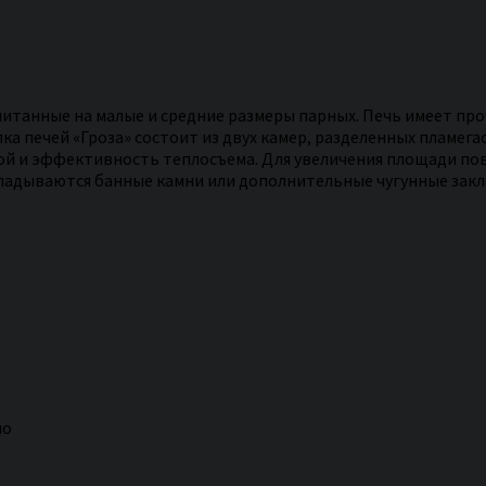
читанные на малые и средние размеры парных. Печь имеет пр
пка печей «Гроза» состоит из двух камер, разделенных пламе
кой и эффективность теплосъема. Для увеличения площади по
адываются банные камни или дополнительные чугунные заклад
но