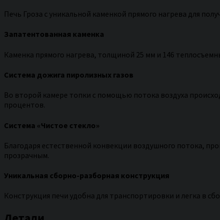
Печь Гроза с уникальной каменкой прямого нагрева для полу
Запатентованная каменка
Каменка прямого нагрева, толщиной 25 мм и 146 теплосъемн
Система дожига пиролизных газов
Во второй камере топки с помощью потока воздуха происход
процентов.
Система «Чистое стекло»
Благодаря естественной конвекции воздушного потока, проис
прозрачным.
Уникальная сборно-разборная конструкция
Конструкция печи удобна для транспортировки и легка в сбо
Детали