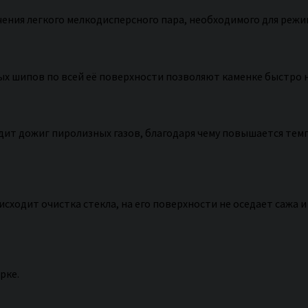
чения легкого мелкодисперсного пара, необходимого для режи
ых шипов по всей её поверхности позволяют каменке быстро н
ит дожиг пиролизных газов, благодаря чему повышается темп
ходит очистка стекла, на его поверхности не оседает сажа и
рке.