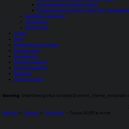
Встраиваемые газовые грили
Газовые грили для ресторана (встраиваемы
Барбекю и мангалы
Дымоходы
Аксессуары
Топки
Печи
Каминные облицовки
Банные печи
Биокамины
Газовые камины
Электрокамины
Барбекю
Газовые грили
Warning
: Undefined global variable $current_theme_template 
Maxima
—
Товары
—
ТехноЛит
—
Гроза 24 (М) в сетке