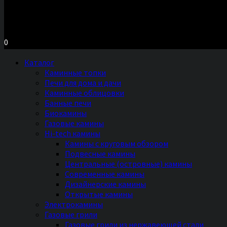
Московское шоссе д.7, ТЦ «Торговый Двор»
Территория Мебели, секция №2 «ПЕЧИ и КАМИНЫ»
Ежедневно с 11 до 20 часов без выходных
0
Каталог
Каминные топки
Печи для дома и дачи
Каминные облицовки
Банные печи
Биокамины
Газовые камины
Hi-tech камины
Камины с круговым обзором
Подвесные камины
Центральные (островные) камины
Современные камины
Дизайнерские камины
Открытые камины
Электрокамины
Газовые грили
Газовые грили из нержавеющей стали