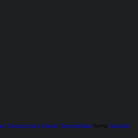
нды
,
Печи в сетке и "Ураган"
,
Печи для бани
Бренд:
ТехноЛит