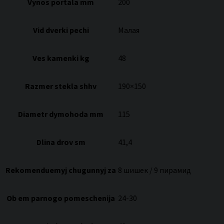
Vynos portala mm
200
Vid dverki pechi
Малая
Ves kamenki kg
48
Razmer stekla shhv
190×150
Diametr dymohoda mm
115
Dlina drov sm
41,4
Rekomenduemyj chugunnyj za
8 шишек / 9 пирамид
Ob em parnogo pomeschenija
24-30