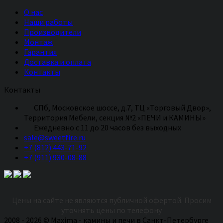
О нас
Наши работы
Производители
Монтаж
Гарантия
Доставка и оплата
Контакты
Контакты
СПб, Московское шоссе, д.7, ТЦ «Торговый Двор»,
Территория Мебели, секция №2 «ПЕЧИ и КАМИНЫ»
Eжедневно с 11 до 20 часов без выходных
sale@sweetfire.ru
+7 (812) 443-71-92
+7 (911) 930-08-88
Цены на сайте не являются публичной офертой. Просим
уточнять цены по телефону
2008 - 2026 © Maxima - камины и печи в Санкт-Петербурге