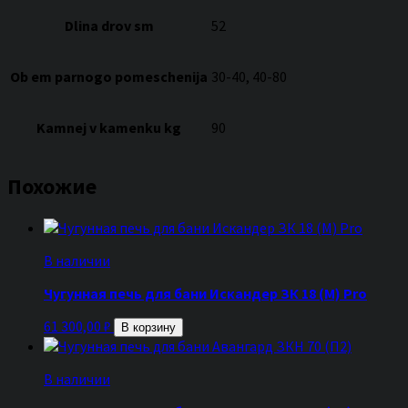
Dlina drov sm
52
Ob em parnogo pomeschenija
30-40, 40-80
Kamnej v kamenku kg
90
Похожие
В наличии
Чугунная печь для бани Искандер ЗК 18 (М) Pro
61 300,00
₽
В корзину
В наличии