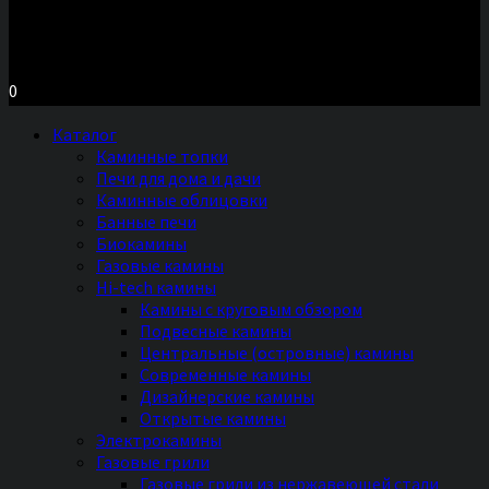
Московское шоссе д.7, ТЦ «Торговый Двор»
Территория Мебели, секция №2 «ПЕЧИ и КАМИНЫ»
Ежедневно с 11 до 20 часов без выходных
0
Каталог
Каминные топки
Печи для дома и дачи
Каминные облицовки
Банные печи
Биокамины
Газовые камины
Hi-tech камины
Камины с круговым обзором
Подвесные камины
Центральные (островные) камины
Современные камины
Дизайнерские камины
Открытые камины
Электрокамины
Газовые грили
Газовые грили из нержавеющей стали