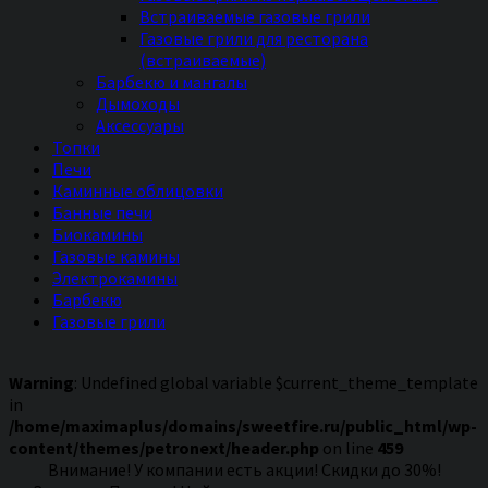
Встраиваемые газовые грили
Газовые грили для ресторана
(встраиваемые)
Барбекю и мангалы
Дымоходы
Аксессуары
Топки
Печи
Каминные облицовки
Банные печи
Биокамины
Газовые камины
Электрокамины
Барбекю
Газовые грили
Warning
: Undefined global variable $current_theme_template
in
/home/maximaplus/domains/sweetfire.ru/public_html/wp-
content/themes/petronext/header.php
on line
459
Внимание! У компании есть акции! Скидки до 30%!