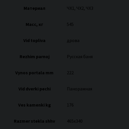
Материал
ЧХ1, ЧХ2, ЧХ3
Масс, кг
545
Vid topliva
дрова
Rezhim parnoj
Русская баня
Vynos portala mm
222
Vid dverki pechi
Панорамная
Ves kamenki kg
176
Razmer stekla shhv
465х340