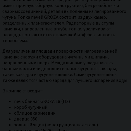
имеет прочную сборную конструкцию, без резьбовых и
сварных соединений, детали выполнены из легированного
чугуна. Топка печей GROZA состоит из двух камер,
разделенных пламегасителем. Радиаторные выступы
каменки, направленные вглубь топки, увеличивают
площадь контакта огня с каменкой и эффективность
теплосъема.
Для увеличения площади поверхности нагрева камней
каменка снаружи оборудована чугунными шипами,
направленными вверх. Между шипами укладываются
банные камни или дополнительные чугунные заклады,
такие как ядра и чугунные шишки. Сами чугунные шипы
также являются частью заряда для лучшего испарения воды
В комплект входит:
печь банная GROZA 18 (П2)
короб чугунный
облицовка змеевик
дверца 350
зольный ящик (конструкционная сталь)
герметик до 1500С — 1 шт.