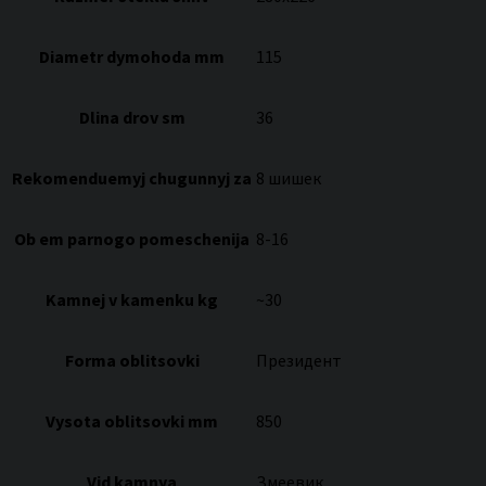
Diametr dymohoda mm
115
Dlina drov sm
36
Rekomenduemyj chugunnyj za
8 шишек
Ob em parnogo pomeschenija
8-16
Kamnej v kamenku kg
~30
Forma oblitsovki
Президент
Vysota oblitsovki mm
850
Vid kamnya
Змеевик