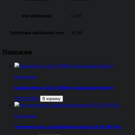
Vid oblitsovki
Слэб
Tolshhina oblitsovki mm
30/40
Похожие
В наличии
Банная печь Talc 375004 в талькомагнезите
755 105,00
₽
В корзину
В наличии
Чугунная печь для бани Искандер ЗК 25 (М) Pro