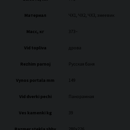
Материал
ЧХ1, ЧХ2, ЧХ3, змеевик
Масс, кг
373~
Vid topliva
дрова
Rezhim parnoj
Русская баня
Vynos portala mm
149
Vid dverki pechi
Панорамная
Ves kamenki kg
39
Razmer stekla shhv
280х226