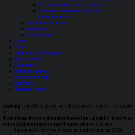
Встраиваемые газовые грили
Газовые грили для ресторана
(встраиваемые)
Барбекю и мангалы
Дымоходы
Аксессуары
Топки
Печи
Каминные облицовки
Банные печи
Биокамины
Газовые камины
Электрокамины
Барбекю
Газовые грили
Warning
: Undefined global variable $current_theme_template
in
/home/maximaplus/domains/sweetfire.ru/public_html/wp-
content/themes/petronext/header.php
on line
459
Внимание! У компании есть акции! Скидки до 30%!