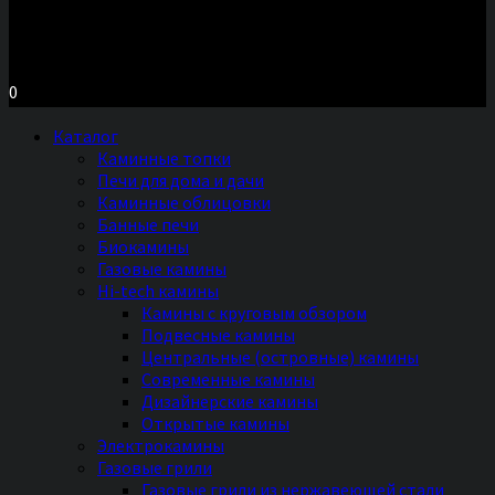
Московское шоссе д.7, ТЦ «Торговый Двор»
Территория Мебели, секция №2 «ПЕЧИ и КАМИНЫ»
Ежедневно с 11 до 20 часов без выходных
0
Каталог
Каминные топки
Печи для дома и дачи
Каминные облицовки
Банные печи
Биокамины
Газовые камины
Hi-tech камины
Камины с круговым обзором
Подвесные камины
Центральные (островные) камины
Современные камины
Дизайнерские камины
Открытые камины
Электрокамины
Газовые грили
Газовые грили из нержавеющей стали