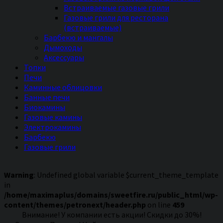
Встраиваемые газовые грили
Газовые грили для ресторана
(встраиваемые)
Барбекю и мангалы
Дымоходы
Аксессуары
Топки
Печи
Каминные облицовки
Банные печи
Биокамины
Газовые камины
Электрокамины
Барбекю
Газовые грили
Warning
: Undefined global variable $current_theme_template
in
/home/maximaplus/domains/sweetfire.ru/public_html/wp-
content/themes/petronext/header.php
on line
459
Внимание! У компании есть акции! Скидки до 30%!