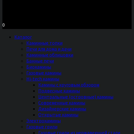
Московское шоссе д.7, ТЦ «Торговый Двор»
Территория Мебели, секция №2 «ПЕЧИ и КАМИНЫ»
Ежедневно с 11 до 20 часов без выходных
0
Каталог
Каминные топки
Печи для дома и дачи
Каминные облицовки
Банные печи
Биокамины
Газовые камины
Hi-tech камины
Камины с круговым обзором
Подвесные камины
Центральные (островные) камины
Современные камины
Дизайнерские камины
Открытые камины
Электрокамины
Газовые грили
Газовые грили из нержавеющей стали