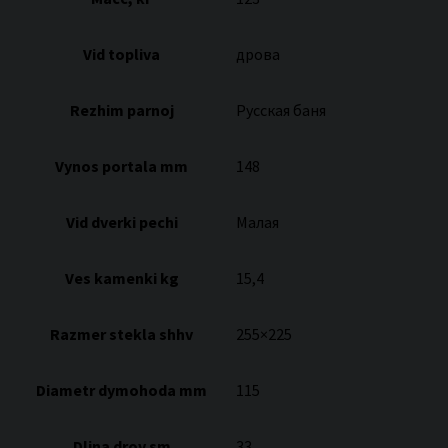
Vid topliva
дрова
Rezhim parnoj
Русская баня
Vynos portala mm
148
Vid dverki pechi
Малая
Ves kamenki kg
15,4
Razmer stekla shhv
255×225
Diametr dymohoda mm
115
Dlina drov sm
33