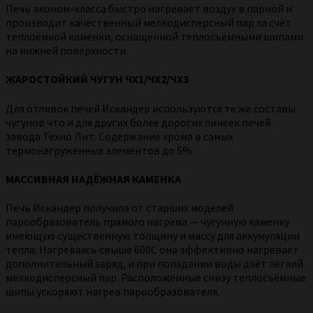
Печь эконом-класса быстро нагревает воздух в парной и
производит качественный мелкодисперсный пар за счёт
теплоёмкой каменки, оснащённой теплосъёмными шипами
на нижней поверхности.
ЖАРОСТОЙКИЙ ЧУГУН ЧХ1/ЧХ2/ЧХ3
Для отливок печей Искандер используются те же составы
чугунов что и для других более дорогих линеек печей
завода Техно Лит. Содержание хрома в самых
термонагруженных элементов до 5%.
МАССИВНАЯ НАДЁЖНАЯ КАМЕНКА
Печь Искандер получила от старших моделей
парообразователь прямого нагрева — чугунную каменку
имеющую существенную толщину и массу для аккумуляции
тепла. Нагреваясь свыше 600С она эффективно нагревает
дополнительный заряд, и при попадании воды даёт лёгкий
мелкодисперсный пар. Расположенные снизу теплосъёмные
шипы ускоряют нагрев парообразователя.