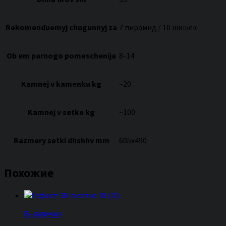
Rekomenduemyj chugunnyj za
7 пирамид / 10 шишек
Ob em parnogo pomeschenija
8-14
Kamnej v kamenku kg
~20
Kamnej v setke kg
~100
Razmery setki dhshhv mm
605х490
Похожие
В наличии