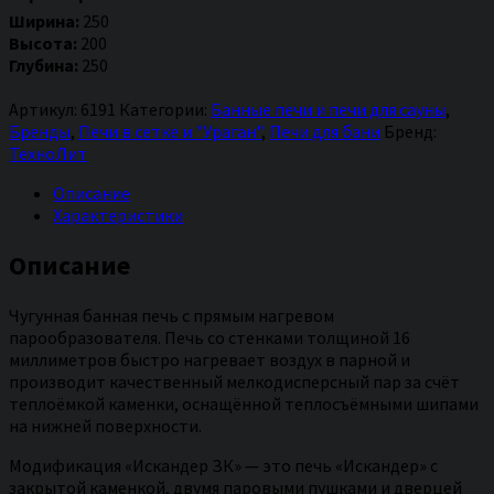
для
Ширина:
250
бани
Высота:
200
Искандер
Глубина:
250
ЗК
14
Артикул:
6191
Категории:
Банные печи и печи для сауны
,
(M)
Бренды
,
Печи в сетке и "Ураган"
,
Печи для бани
Бренд:
Ураган
ТехноЛит
Описание
Характеристики
Описание
Чугунная банная печь с прямым нагревом
парообразователя. Печь со стенками толщиной 16
миллиметров быстро нагревает воздух в парной и
производит качественный мелкодисперсный пар за счёт
теплоёмкой каменки, оснащённой теплосъёмными шипами
на нижней поверхности.
Модификация «Искандер ЗК» — это печь «Искандер» с
закрытой каменкой, двумя паровыми пушками и дверцей