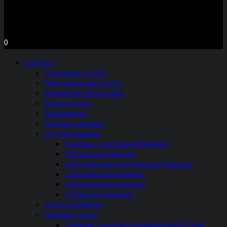
Московское шоссе д.7, ТЦ «Торговый Двор»
Территория Мебели, секция №2 «ПЕЧИ и КАМИНЫ»
Ежедневно с 11 до 20 часов без выходных
0
Каталог
Каминные топки
Печи для дома и дачи
Каминные облицовки
Банные печи
Биокамины
Газовые камины
Hi-tech камины
Камины с круговым обзором
Подвесные камины
Центральные (островные) камины
Современные камины
Дизайнерские камины
Открытые камины
Электрокамины
Газовые грили
Газовые грили из нержавеющей стали