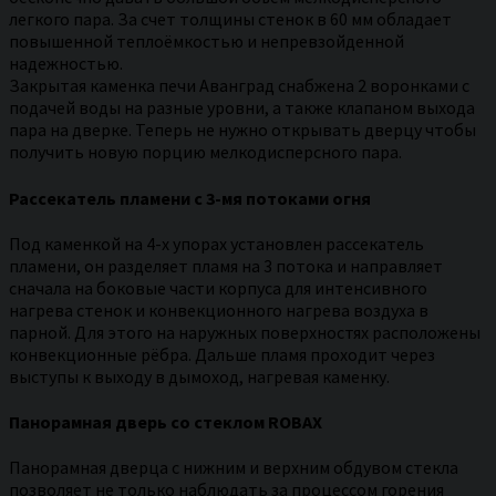
легкого пара. За счет толщины стенок в 60 мм обладает
повышенной теплоёмкостью и непревзойденной
надежностью.
Закрытая каменка печи Аванград снабжена 2 воронками с
подачей воды на разные уровни, а также клапаном выхода
пара на дверке. Теперь не нужно открывать дверцу чтобы
получить новую порцию мелкодисперсного пара.
Рассекатель пламени с 3-мя потоками огня
Под каменкой на 4-х упорах установлен рассекатель
пламени, он разделяет пламя на 3 потока и направляет
сначала на боковые части корпуса для интенсивного
нагрева стенок и конвекционного нагрева воздуха в
парной. Для этого на наружных поверхностях расположены
конвекционные рёбра. Дальше пламя проходит через
выступы к выходу в дымоход, нагревая каменку.
Панорамная дверь со стеклом ROBAX
Панорамная дверца с нижним и верхним обдувом стекла
позволяет не только наблюдать за процессом горения