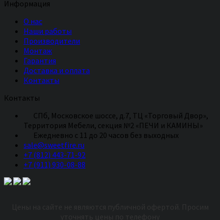
Информация
О нас
Наши работы
Производители
Монтаж
Гарантия
Доставка и оплата
Контакты
Контакты
СПб, Московское шоссе, д.7, ТЦ «Торговый Двор»,
Территория Мебели, секция №2 «ПЕЧИ и КАМИНЫ»
Eжедневно с 11 до 20 часов без выходных
sale@sweetfire.ru
+7 (812) 443-71-92
+7 (911) 930-08-88
Цены на сайте не являются публичной офертой. Просим
уточнять цены по телефону