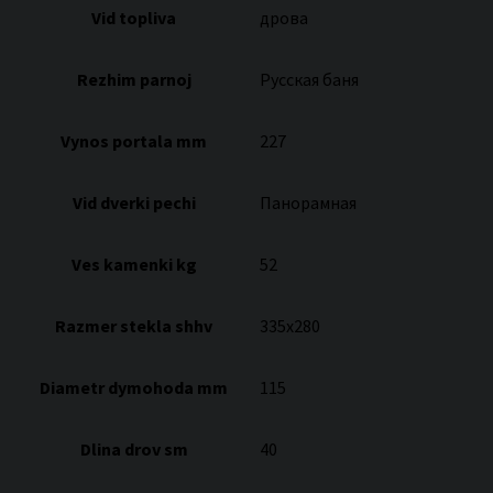
Vid topliva
дрова
Rezhim parnoj
Русская баня
Vynos portala mm
227
Vid dverki pechi
Панорамная
Ves kamenki kg
52
Razmer stekla shhv
335х280
Diametr dymohoda mm
115
Dlina drov sm
40