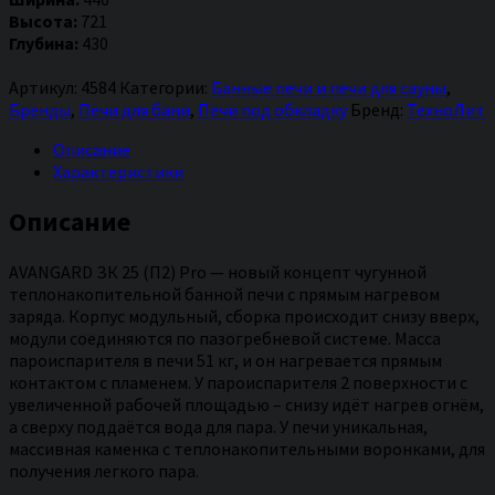
бани
Высота:
721
Авангард
Глубина:
430
ЗК
25
Артикул:
4584
Категории:
Банные печи и печи для сауны
,
(П2)
Бренды
,
Печи для бани
,
Печи под обкладку
Бренд:
ТехноЛит
Pro
Описание
Характеристики
Описание
AVANGARD ЗК 25 (П2) Pro — новый концепт чугунной
теплонакопительной банной печи с прямым нагревом
заряда. Корпус модульный, сборка происходит снизу вверх,
модули соединяются по пазогребневой системе. Масса
пароиспарителя в печи 51 кг, и он нагревается прямым
контактом с пламенем. У пароиспарителя 2 поверхности с
увеличенной рабочей площадью – снизу идёт нагрев огнём,
а сверху поддаётся вода для пара. У печи уникальная,
массивная каменка с теплонакопительными воронками, для
получения легкого пара.