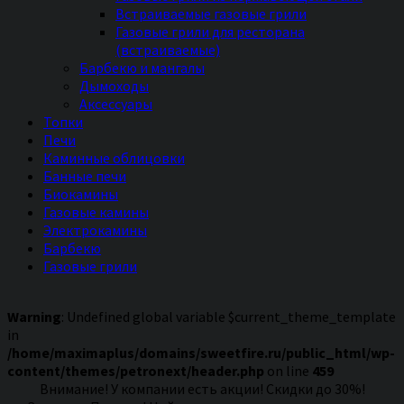
Встраиваемые газовые грили
Газовые грили для ресторана
(встраиваемые)
Барбекю и мангалы
Дымоходы
Аксессуары
Топки
Печи
Каминные облицовки
Банные печи
Биокамины
Газовые камины
Электрокамины
Барбекю
Газовые грили
Warning
: Undefined global variable $current_theme_template
in
/home/maximaplus/domains/sweetfire.ru/public_html/wp-
content/themes/petronext/header.php
on line
459
Внимание! У компании есть акции! Скидки до 30%!