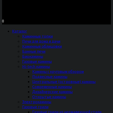
Московское шоссе д.7, ТЦ «Торговый Двор»
Территория Мебели, секция №2 «ПЕЧИ и КАМИНЫ»
Ежедневно с 11 до 20 часов без выходных
0
Каталог
Каминные топки
Печи для дома и дачи
Каминные облицовки
Банные печи
Биокамины
Газовые камины
Hi-tech камины
Камины с круговым обзором
Подвесные камины
Центральные (островные) камины
Современные камины
Дизайнерские камины
Открытые камины
Электрокамины
Газовые грили
Газовые грили из нержавеющей стали