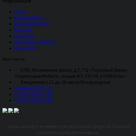
Информация
О нас
Наши работы
Производители
Монтаж
Гарантия
Доставка и оплата
Контакты
Контакты
СПб, Московское шоссе, д.7, ТЦ «Торговый Двор»,
Территория Мебели, секция №2 «ПЕЧИ и КАМИНЫ»
Eжедневно с 11 до 20 часов без выходных
sale@sweetfire.ru
+7 (812) 443-71-92
+7 (911) 930-08-88
Цены на сайте не являются публичной офертой. Просим
уточнять цены по телефону