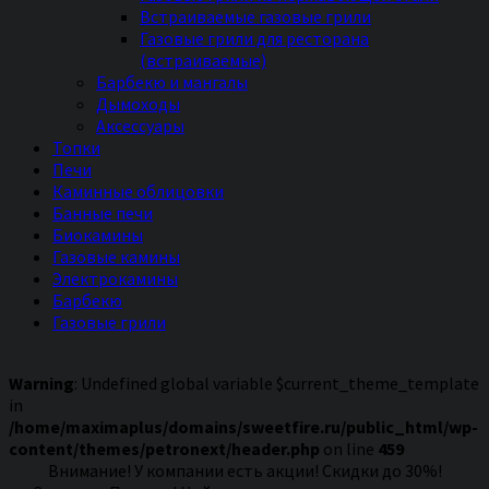
Встраиваемые газовые грили
Газовые грили для ресторана
(встраиваемые)
Барбекю и мангалы
Дымоходы
Аксессуары
Топки
Печи
Каминные облицовки
Банные печи
Биокамины
Газовые камины
Электрокамины
Барбекю
Газовые грили
Warning
: Undefined global variable $current_theme_template
in
/home/maximaplus/domains/sweetfire.ru/public_html/wp-
content/themes/petronext/header.php
on line
459
Внимание! У компании есть акции! Скидки до 30%!